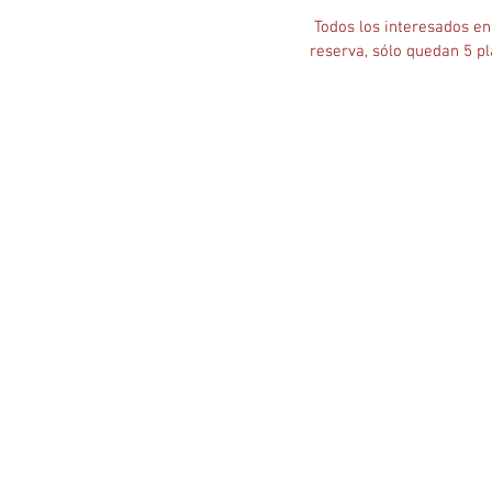
 Todos los interesados en actualizar y perfeccionar sus conocimientos de corte,  no tardéis en formalizar la 
reserva, sólo quedan 5 pl