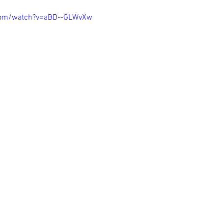
com/watch?v=aBD--GLWvXw