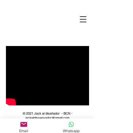
© 2021 Jack el diseñador -
BCN -
jackeldissenyador@gmail.com
Email
Whatsapp