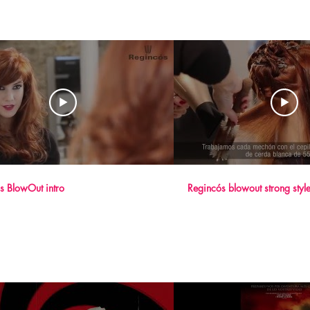
s BlowOut intro
Regincós blowout strong styl