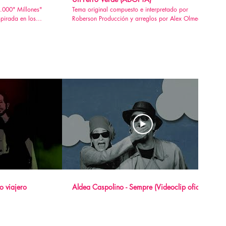
Tema original compuesto e interpretado por
pirada en los
Roberson Producción y arreglos por Alex Olmedo,
ió oficial del
MADRID Masterizado por Audio Animals, LONDON
rajes Filmets de
Realización del vídeo por Jack el Diseñador,
BARCELONA Hace tres años adopté un perro aquí
en Barcelona, en El Maresme. Y ha sido una de las
mejores cosas que he hecho en mi vida. Siempre
quise ser padre pero la vida parece que no ha
estado de mi lado en ese aspecto. Así que un día
me di cuenta de que este animal había llenado ese
hueco y de esta manera he acabado formando con
él mi pequeña gran familia. Tal es mi felicidad con
Egon, así se llama mi perro, que este verano
compuse una canción con la guitarra y un buen
amigo que es músico y productor musical me dijo
que quería producirla, que le parecía muy buena
musicalmente y que le encantaba el espíritu
reivindicativo de la canción, y que merecía la pena
grabarla bien. La cosa se nos fue de las manos y el
tema acabó siendo un temazo con sección de
o viajero
Aldea Caspolino - Sempre (Videoclip oficial)
metales al puro estilo pop-soul de los años ’70, y
finalmente fue masterizado en Londres. Una vez que
el tema estuvo acabado pensé que debería tener un
vídeo a la altura. Y así hemos hecho. La gente del