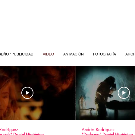
SEÑO / PUBLICIDAD
VIDEO
ANIMACIÓN
FOTOGRAFÍA
ARCH
Rodríguez
Andrés Rodríguez
mo vals" Daniel Higiénico
"Deduzco" Daniel Higiénico