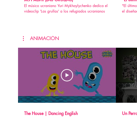
El músico ucraniano Yuri Mykhaylychenko dedica el
"El último val
videoclip 'Las grullas' a los refugiados ucranianos
el diseña
ANIMACIÓN
The House | Dancing English
Un Perr