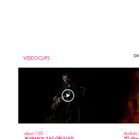
DI
VIDEOCLIPS
elyuri100
Andrés 
ЖУРАВЛІ (LAS GRULLAS)
"El últi