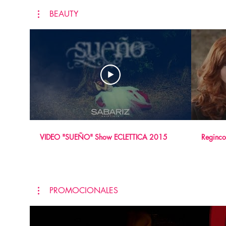
BEAUTY
VIDEO "SUEÑO" Show ECLETTICA 2015
Reginco
PROMOCIONALES