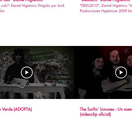
s"- Daniel Higiénico Dirigido por Jack
"DEDUZCO", Daniel Higiénico "6.000" Millones"
dor
Producciones Higiénicas 2009 Ins
cuentos de Edgar Allan Poe Selecc
festival internacional de cortomet
Badalona 2012. Dirigido y realizado por Jack el
Diseñador
o Verde (ADOPTA)
The Surfin´ Limones - Un nuev
(videoclip oficial)