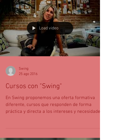
Load video
Swing
25 ago 2016
Cursos con "Swing"
En Swing proponemos una oferta formativa
diferente, cursos que responden de forma
práctica y directa a los intereses y necesidades
de...