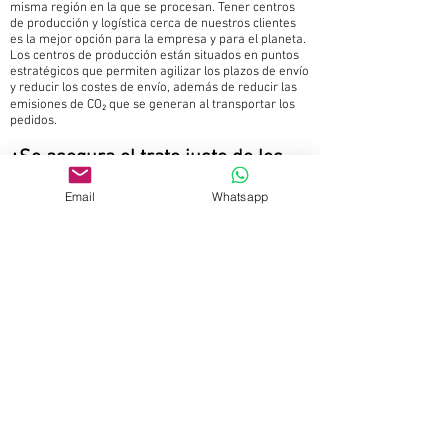
misma región en la que se procesan. Tener centros
de producción y logística cerca de nuestros clientes
es la mejor opción para la empresa y para el planeta.
Los centros de producción están situados en puntos
estratégicos que permiten agilizar los plazos de envío
y reducir los costes de envío, además de reducir las
emisiones de CO₂ que se generan al transportar los
pedidos.
¿Se asegura el trato justo de los
trabajadores que forman parte de
Email
Whatsapp
la cadena de producción y logística
de nuestros proveedores?
La discriminación no tiene lugar. Trabajamos con
proveedores que ofrecen igualdad de oportunidades,
y cuyos procesos de contratación y gestión de
recursos humanos (incluyendo compensaciones,
beneficios, ascensos, desarrollo profesional y
despidos) se basan únicamente en las cualidades y
en el rendimiento de sus empleados, sin importar el
color de piel, religión, sexo, identidad de género,
origen, orientación sexual, edad, discapacidades,
estado de veterano ni ninguna otra característica de
la persona.
Estamos comprometidos a asegurar unas prácticas