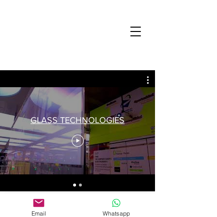
GLASS TECHNOLOGIES
© 2021 Jack el diseñador -
BCN -
jackeldissenyador@gmail.com
Email
Whatsapp