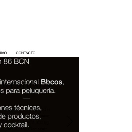
IVO
CONTACTO
WEDDINGS
Describe what you offer
here. add a few choice
words and a stunning
pic to tantalize your