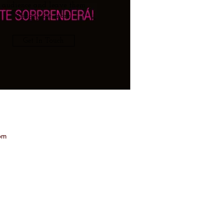
audience and leave them
hungry for more.
Get In Touch
om