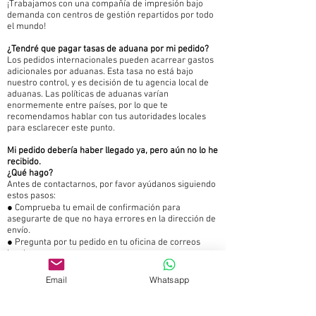
¡Trabajamos con una compañía de impresión bajo
demanda con centros de gestión repartidos por todo
el mundo!
¿Tendré que pagar tasas de aduana por mi pedido?
Los pedidos internacionales pueden acarrear gastos
adicionales por aduanas. Esta tasa no está bajo
nuestro control, y es decisión de tu agencia local de
aduanas. Las políticas de aduanas varían
enormemente entre países, por lo que te
recomendamos hablar con tus autoridades locales
para esclarecer este punto.
Mi pedido debería haber llegado ya, pero aún no lo he
recibido.
¿Qué hago?
Antes de contactarnos, por favor ayúdanos siguiendo
estos pasos:
● Comprueba tu email de confirmación para
asegurarte de que no haya errores en la dirección de
envío.
● Pregunta por tu pedido en tu oficina de correos
local.
● Pregunta a tus vecinos por si el transportista les
hubiera dejado tu paquete.
Email
Whatsapp
Pro tip: Evita los robos.
Si no estarás en casa el día de la entrega, utiliza tu