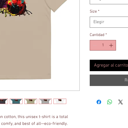
Size
*
Elegir
Cantidad
*
Agregar al carrito
R
otton, this unisex t-shirt is a total 