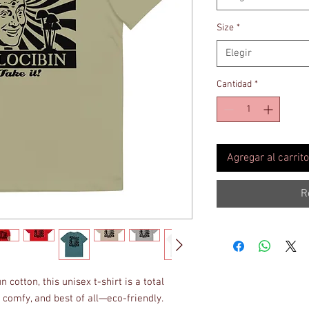
Size
*
Elegir
Cantidad
*
Agregar al carrito
R
otton, this unisex t-shirt is a total 