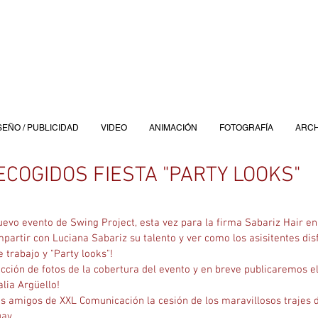
SEÑO / PUBLICIDAD
VIDEO
ANIMACIÓN
FOTOGRAFÍA
ARCH
ECOGIDOS FIESTA "PARTY LOOKS"
uevo evento de Swing Project, esta vez para la firma Sabariz Hair en 
artir con Luciana Sabariz su talento y ver como los asisitentes disf
 trabajo y "Party looks"! 
ción de fotos de la cobertura del evento y en breve publicaremos el
ia Argüello! 
 amigos de XXL Comunicación la cesión de los maravillosos trajes 
ay. 