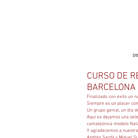
DI
CURSO DE R
BARCELONA
Finalizado con éxito un n
Siempre es un placer comp
Un grupo genial, un dia de
Aquí os dejamos una selec
camaleónica modelo Natal
Y agradecemos a nuestros
Andrés Sardà y Miquel Su