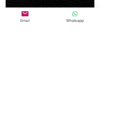
Email
Whatsapp
Comentarios
Escribir un comentario...
© 2021 Jack el diseñador -
BCN -
jackeldissenyador@gmail.com