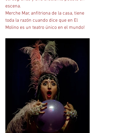
escena. 
Merche Mar, anfitriona de la casa, tiene 
toda la razón cuando dice que en El 
Molino es un teatro único en el mundo!