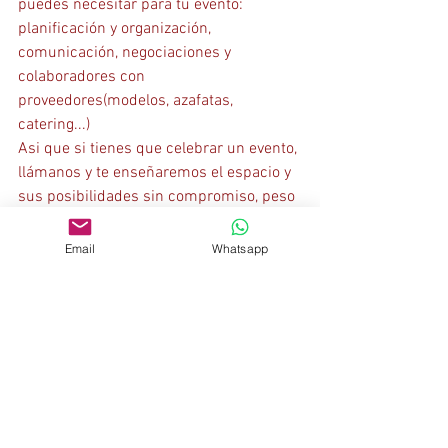
puedes necesitar para tu evento: 
planificación y organización, 
comunicación, negociaciones y 
colaboradores con 
proveedores(modelos, azafatas, 
catering...)
Asi que si tienes que celebrar un evento, 
llámanos y te enseñaremos el espacio y 
sus posibilidades sin compromiso, peso 
si,  una vez lo conozcas será difícil que 
no te enamores de él!  ;  )
Email
Whatsapp
http://www.worldtalentsmodels.com/al
quiler-espacios-barcelona-organizacion-
eventos.html