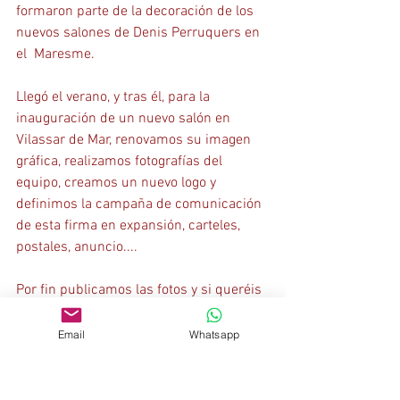
formaron parte de la decoración de los 
nuevos salones de Denis Perruquers en 
el  Maresme.
Llegó el verano, y tras él, para la 
inauguración de un nuevo salón en 
Vilassar de Mar, renovamos su imagen 
gráfica, realizamos fotografías del 
equipo, creamos un nuevo logo y 
definimos la campaña de comunicación 
de esta firma en expansión, carteles, 
postales, anuncio....
Por fin publicamos las fotos y si queréis 
ver todo el detalle de servicios 
realizados, aquí os dejamos el link:
Email
Whatsapp
http://www.swingproject.net/denis-
perruquers