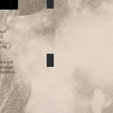
Libros
Describe
tu
imagen
niel
60.
a
ctor y
GALERÍA
ica y el
Describe
 propios
tu
es libros.
imagen