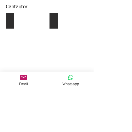
Cantautor
Diseño de CD's
Cincinnati _ videoclip
Describe
Describe
tu
tu
imagen
imagen
Email
Whatsapp
Fotografías directos
Describe
tu
imagen